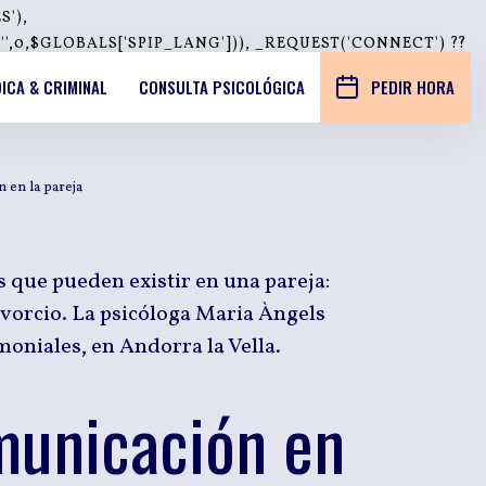
S'),
0,$GLOBALS['SPIP_LANG'])), _REQUEST('CONNECT') ??
DICA & CRIMINAL
CONSULTA PSICOLÓGICA
PEDIR HORA
 en la pareja
 que pueden existir en una pareja:
ivorcio. La psicóloga Maria Àngels
moniales, en Andorra la Vella.
omunicación en