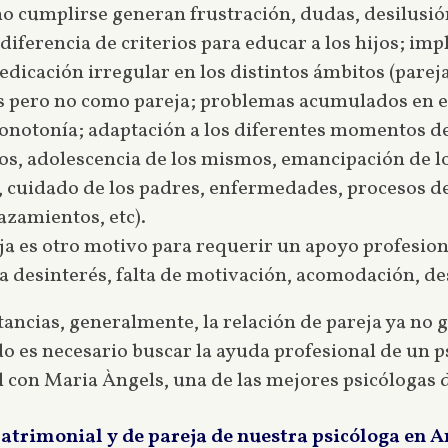
 no cumplirse generan frustración, dudas, desilusión
iferencia de criterios para educar a los hijos; impl
dicación irregular en los distintos ámbitos (pareja,
res pero no como pareja; problemas acumulados en 
notonía; adaptación a los diferentes momentos del
jos, adolescencia de los mismos, emancipación de l
 cuidado de los padres, enfermedades, procesos de
azamientos, etc).
eja es otro motivo para requerir un apoyo profesion
a desinterés, falta de motivación, acomodación, d
tancias, generalmente, la relación de pareja ya no 
o es necesario buscar la ayuda profesional de un 
l con Maria Àngels, una de las mejores psicólogas 
matrimonial y de pareja de nuestra psicóloga en 