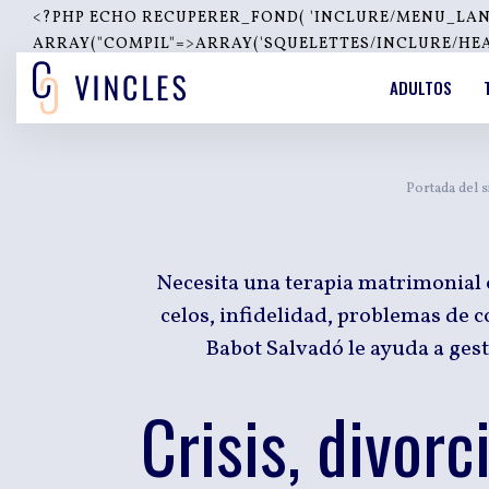
<?PHP ECHO RECUPERER_FOND( 'INCLURE/MENU_LANGUES
ARRAY("COMPIL"=>ARRAY('SQUELETTES/INCLURE/HEADE
''); ?>
ADULTOS
Portada del s
Necesita una terapia matrimonial 
celos, infidelidad, problemas de 
Babot Salvadó le ayuda a gest
Crisis, divor