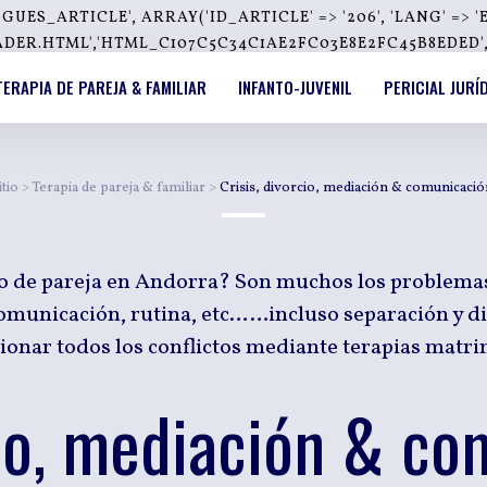
_ARTICLE', ARRAY('ID_ARTICLE' => '206', 'LANG' => 'E
R.HTML','HTML_C107C5C34C1AE2FC03E8E2FC45B8EDED','',
TERAPIA DE PAREJA & FAMILIAR
INFANTO-JUVENIL
PERICIAL JURÍ
itio
>
Terapia de pareja & familiar
>
Crisis, divorcio, mediación & comunicación
o de pareja en Andorra? Son muchos los problemas
comunicación, rutina, etc……incluso separación y d
ionar todos los conflictos mediante terapias matri
cio, mediación & c