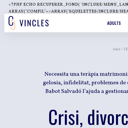
<?PHP ECHO RECUPERER_FOND( 'INCLURE/MENU_LANGUES
ARRAY("COMPIL"=>ARRAY('SQUELETTES/INCLURE/HEADE
''); ?>
ADULTS
Inici
>
TE
Necessita una teràpia matrimonia
gelosia, infidelitat, problemes de 
Babot Salvadó l’ajuda a gestionar
Crisi, divor