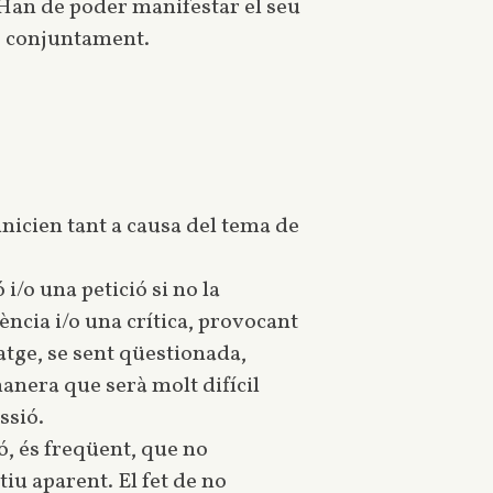
. Han de poder manifestar el seu
es conjuntament.
’inicien tant a causa del tema de
/o una petició si no la
ncia i/o una crítica, provocant
satge, se sent qüestionada,
anera que serà molt difícil
ssió.
ó, és freqüent, que no
iu aparent. El fet de no