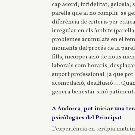
cap acord; infidelitat; gelosia;
parella que al no complir-se gen
diferència de criteris per educa
irregular en els àmbits (parella,
problemes acumulats en el temp
moments del procés de la parell
fills, incorporació de nous mem
laborals com horaris, desplaçame
suport professional, ja que pot
acomodació, desil·lusió ... Qua
genera benestar sinó patiment. 
A Andorra, pot iniciar una te
psicòlogues del Principat
L’experiència en teràpia matrim