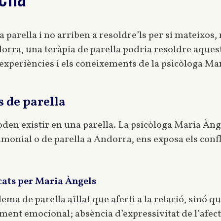
va parella i no arriben a resoldre’ls per si mateixos
dorra, una teràpia de parella podria resoldre aques
xperiències i els coneixements de la psicòloga Ma
s de parella
den existir en una parella. La psicòloga Maria Ànge
imonial o de parella a Andorra, ens exposa els conf
cats per Maria Àngels
ma de parella aïllat que afecti a la relació, sinó q
ment emocional; absència d’expressivitat de l’afect