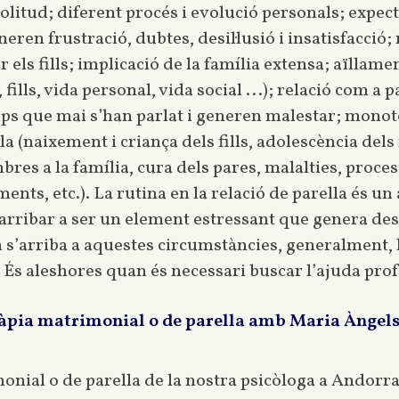
 solitud; diferent procés i evolució personals; expec
eren frustració, dubtes, desil·lusió i insatisfacció;
r els fills; implicació de la família extensa; aïllam
 fills, vida personal, vida social ...); relació com a
s que mai s’han parlat i generen malestar; monoto
a (naixement i criança dels fills, adolescència del
bres a la família, cura dels pares, malalties, proce
nts, etc.). La rutina en la relació de parella és un
 arribar a ser un element estressant que genera de
n s’arriba a aquestes circumstàncies, generalment, l
És aleshores quan és necessari buscar l’ajuda prof
ràpia matrimonial o de parella amb Maria Àngels,
onial o de parella de la nostra psicòloga a Andorr