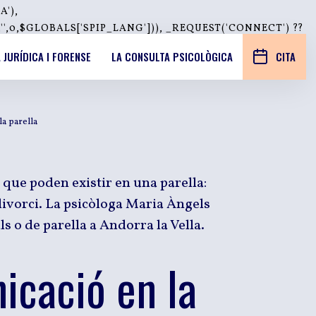
A'),
0,$GLOBALS['SPIP_LANG'])), _REQUEST('CONNECT') ??
 JURÍDICA I FORENSE
LA CONSULTA PSICOLÒGICA
CITA
la parella
que poden existir en una parella:
i divorci. La psicòloga Maria Àngels
s o de parella a Andorra la Vella.
nicació en la