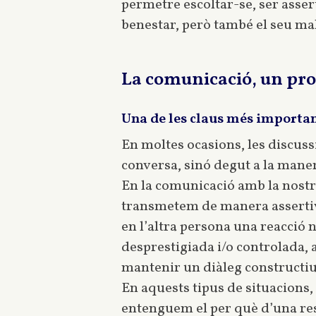
permetre escoltar-se, ser asser
benestar, però també el seu mal
La comunicació, un pr
Una de les claus més importan
En moltes ocasions, les discussi
conversa, sinó degut a la mane
En la comunicació amb la nostra
transmetem de manera assertiva
en l’altra persona una reacció n
desprestigiada i/o controlada, 
mantenir un diàleg constructiu,
En aquests tipus de situacions, 
entenguem el per què d’una resp