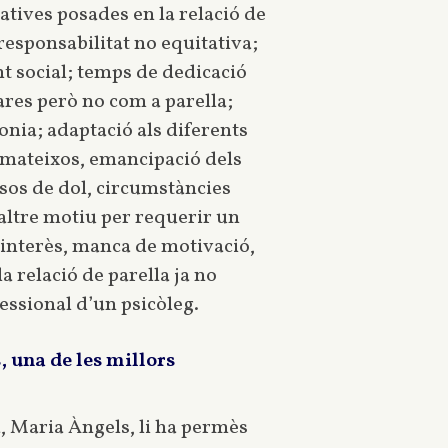
tatives posades en la relació de
 responsabilitat no equitativa;
ent social; temps de dedicació
 pares però no com a parella;
nia; adaptació als diferents
s mateixos, emancipació dels
ssos de dol, circumstàncies
 altre motiu per requerir un
sinterès, manca de motivació,
a relació de parella ja no
essional d’un psicòleg.
 una de les millors
a, Maria Àngels, li ha permès