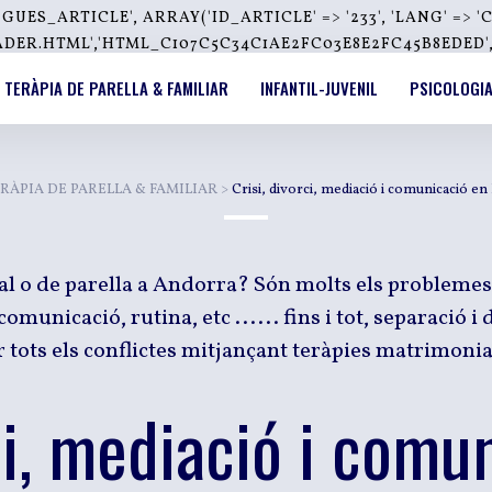
_ARTICLE', ARRAY('ID_ARTICLE' => '233', 'LANG' => 'C
R.HTML','HTML_C107C5C34C1AE2FC03E8E2FC45B8EDED','',
TERÀPIA DE PARELLA & FAMILIAR
INFANTIL-JUVENIL
PSICOLOGIA
RÀPIA DE PARELLA & FAMILIAR
>
Crisi, divorci, mediació i comunicació en 
l o de parella a Andorra? Són molts els problemes 
comunicació, rutina, etc ...... fins i tot, separació 
 tots els conflictes mitjançant teràpies matrimonial
ci, mediació i comu