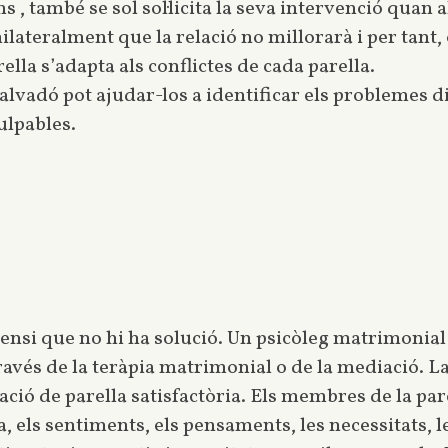
s , també se sol sol·licita la seva intervenció quan
nilateralment que la relació no millorarà i per tant, 
lla s’adapta als conflictes de cada parella.
lvadó pot ajudar-los a identificar els problemes din
ulpables.
pensi que no hi ha solució. Un psicòleg matrimonial 
través de la teràpia matrimonial o de la mediació. L
ció de parella satisfactòria. Els membres de la pa
, els sentiments, els pensaments, les necessitats, l