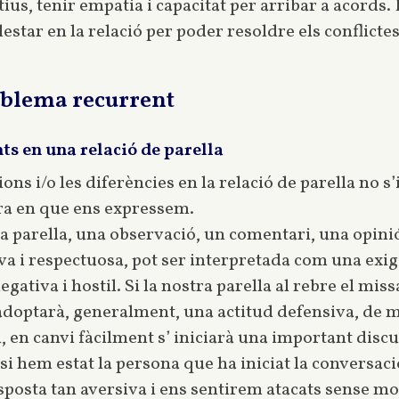
tius, tenir empatia i capacitat per arribar a acords
estar en la relació per poder resoldre els conflict
oblema recurrent
ts en una relació de parella
ons i/o les diferències en la relació de parella no s
ra en que ens expressem.
 parella, una observació, un comentari, una opinió i
 i respectuosa, pot ser interpretada com una exigè
egativa i hostil. Si la nostra parella al rebre el mis
adoptarà, generalment, una actitud defensiva, de m
 en canvi fàcilment s’ iniciarà una important discu
si hem estat la persona que ha iniciat la conversaci
osta tan aversiva i ens sentirem atacats sense mot