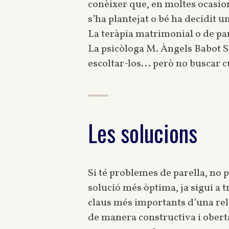
conèixer que, en moltes ocasion
s’ha plantejat o bé ha decidit u
La teràpia matrimonial o de pare
La psicòloga M. Àngels Babot Sa
escoltar-los... però no buscar c
Les solucions
Si té problemes de parella, no 
solució més òptima, ja sigui a 
claus més importants d’una rela
de manera constructiva i oberta