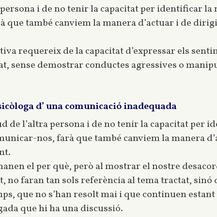
persona i de no tenir la capacitat per identificar la
que també canviem la manera d’actuar i de dirigir-
iva requereix de la capacitat d’expressar els senti
at, sense demostrar conductes agressives o manipul
psicòloga d’ una comunicació inadequada
 de l’altra persona i de no tenir la capacitat per ide
municar-nos, farà que també canviem la manera d’ac
nt.
manen el per què, però al mostrar el nostre desaco
, no faran tan sols referència al tema tractat, sinó
ps, que no s’han resolt mai i que continuen estant p
egada que hi ha una discussió.